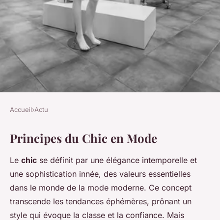
Accueil
›
Actu
ACTU
Principes du Chic en Mode
Transformez votre Look avec
Distinction : Devenez Expert
Le
chic
se définit par une élégance intemporelle et
en Chic avec des
une sophistication innée, des valeurs essentielles
Combinaisons en Lin
dans le monde de la mode moderne. Ce concept
transcende les tendances éphémères, prônant un
Antonin
•
6 décembre 2024
•
7 min de lecture
style qui évoque la classe et la confiance. Mais