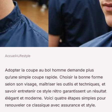
Accueil
›
Lifestyle
LIFESTYLE
Réussir la coupe au bol
Adopter la coupe au bol homme demande plus
qu’une simple coupe rapide. Choisir la bonne forme
homme en 4 étapes simples
selon son visage, maîtriser les outils et techniques, et
savoir entretenir ce style rétro garantissent un résultat
Antonin
•
23 septembre 2025
•
4 min de lecture
élégant et moderne. Voici quatre étapes simples pour
renouveler ce classique avec assurance et style.