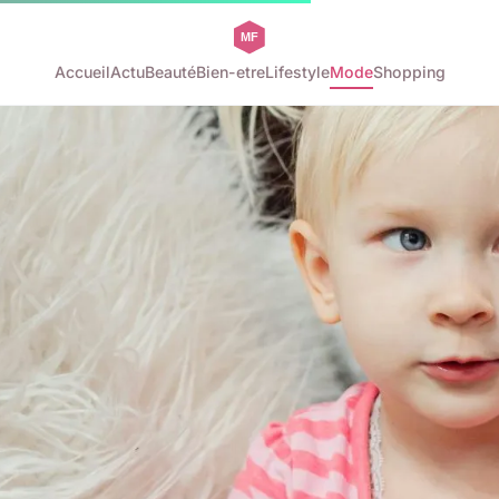
Accueil
Actu
Beauté
Bien-etre
Lifestyle
Mode
Shopping