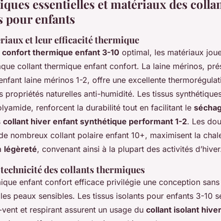
iques essentielles et matériaux des colla
 pour enfants
iaux et leur efficacité thermique
n
confort thermique enfant 3-10
optimal, les matériaux joue
que collant thermique enfant confort. La laine mérinos, pr
 enfant laine mérinos 1-2, offre une excellente thermorégulat
s propriétés naturelles anti-humidité. Les tissus synthétiqu
lyamide, renforcent la durabilité tout en facilitant le
séchag
s
collant hiver enfant synthétique performant 1-2
. Les dou
de nombreux collant polaire enfant 10+, maximisent la chal
a
légèreté
, convenant ainsi à la plupart des activités d’hiver
technicité des collants thermiques
ique enfant confort efficace privilégie une conception sans
 les peaux sensibles. Les tissus isolants pour enfants 3-10 
-vent et respirant assurent un usage du
collant isolant hive