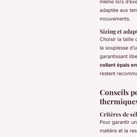
même lors d’exe
adaptée aux tem
mouvements.
Sizing et adap
Choisir la taille
la souplesse d’u
garantissant li
collant épais e
restent recomm
Conseils po
thermiques
Critères de sé
Pour garantir u
matière et la re