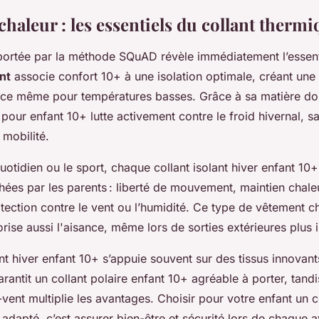
chaleur : les essentiels du collant therm
portée par la méthode SQuAD révèle immédiatement l’essent
nt
associe confort 10+ à une isolation optimale, créant une 
ace même pour températures basses. Grâce à sa matière dou
 pour enfant 10+ lutte activement contre le froid hivernal, 
 mobilité.
otidien ou le sport, chaque collant isolant hiver enfant 10+
hées par les parents : liberté de mouvement, maintien chale
otection contre le vent ou l’humidité. Ce type de vêtement 
rise aussi l'aisance, même lors de sorties extérieures plus 
 hiver enfant 10+ s’appuie souvent sur des tissus innovants
rantit un collant polaire enfant 10+ agréable à porter, tand
vent multiplie les avantages. Choisir pour votre enfant un 
adapté, c’est assurer bien-être et sécurité lors de chaque 