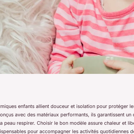
fant : confort et
rmiques enfants allient douceur et isolation pour protéger l
Conçus avec des matériaux performants, ils garantissent un 
 la peau respirer. Choisir le bon modèle assure chaleur et lib
spensables pour accompagner les activités quotidiennes d