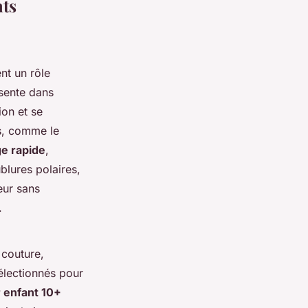
nts
nt un rôle
ésente dans
ion et se
es, comme le
e rapide
,
blures polaires,
eur sans
.
 couture,
sélectionnés pour
r enfant 10+