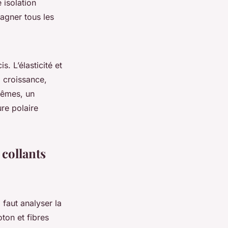
 isolation
agner tous les
s. L’élasticité et
a croissance,
rêmes, un
re polaire
 collants
l faut analyser la
oton et fibres