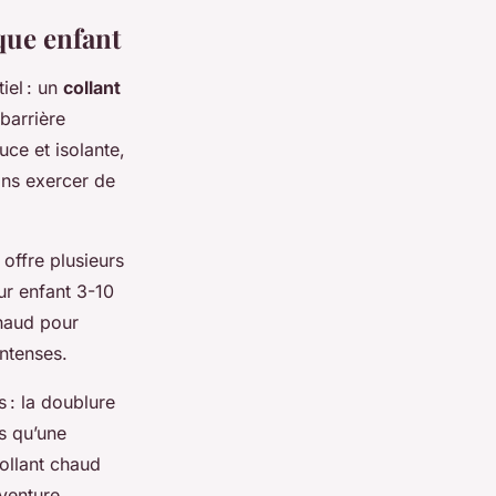
ique enfant
iel : un
collant
barrière
ce et isolante,
sans exercer de
 offre plusieurs
ur enfant 3-10
chaud pour
intenses.
 : la doublure
is qu’une
collant chaud
aventure