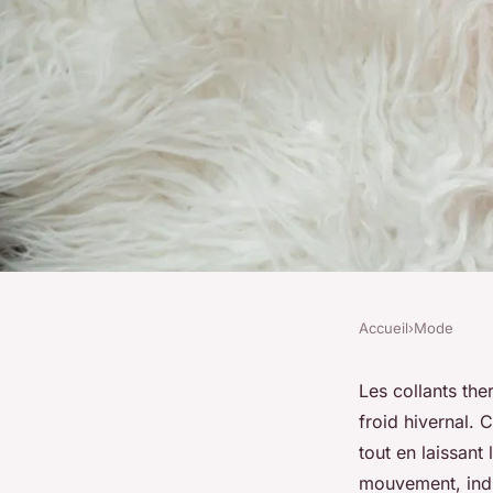
Accueil
›
Mode
MODE
Collant thermique en
Les collants the
froid hivernal. 
chaleur pour l'hiver
tout en laissant
mouvement, indi