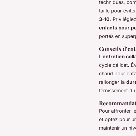
techniques, co
taille pour évite
3-10
. Privilégi
enfants pour pe
portés en superp
Conseils d’ent
L’
entretien col
cycle délicat. É
chaud pour enfant
rallonger la
duré
ternissement d
Recommandatio
Pour affronter 
et optez pour un
maintenir un ni