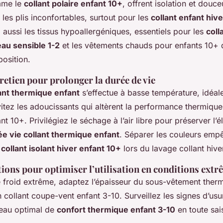
mme le
collant polaire enfant 10+
, offrent isolation et douceu
r les plis inconfortables, surtout pour les
collant enfant hiver
ez aussi les tissus hypoallergéniques, essentiels pour les
coll
au sensible 1-2
et les vêtements chauds pour enfants 10+ d
osition.
retien pour prolonger la durée de vie
lant thermique enfant
s’effectue à basse température, idéa
vitez les adoucissants qui altèrent la performance thermique
 10+. Privilégiez le séchage à l’air libre pour préserver l’éla
e vie collant thermique enfant
. Séparer les couleurs emp
u
collant isolant hiver enfant 10+
lors du lavage collant hive
ns pour optimiser l’utilisation en conditions extr
le froid extrême, adaptez l’épaisseur du sous-vêtement ther
 collant coupe-vent enfant 3-10. Surveillez les signes d’us
veau optimal de
confort thermique enfant 3-10
en toute sai