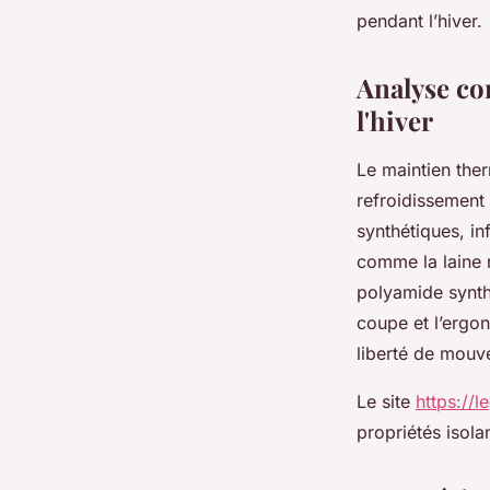
pendant l’hiver.
Antonin
•
27 août 2025
•
4 min de lecture
Analyse co
l'hiver
Le maintien ther
refroidissement 
synthétiques, in
comme la laine m
polyamide synthé
coupe et l’ergon
liberté de mouv
Le site
https://
propriétés isola