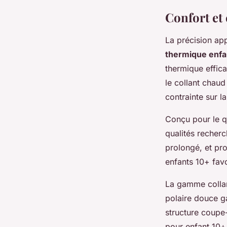
Confort et 
La précision ap
thermique enfa
thermique effic
le collant chaud
contrainte sur la
Conçu pour le qu
qualités recherc
prolongé, et pr
enfants 10+ favo
La gamme collant
polaire douce ga
structure coupe-
pour enfant 10+ 