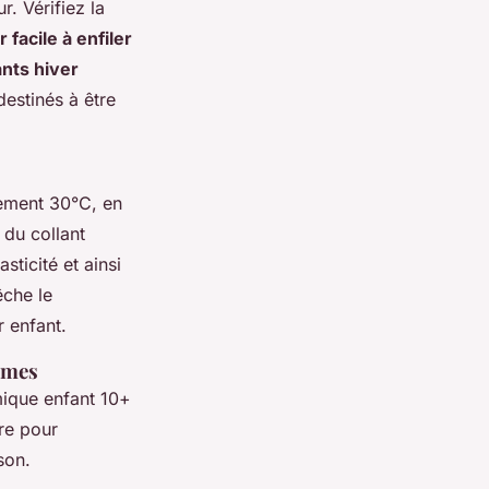
r. Vérifiez la
 facile à enfiler
ants hiver
estinés à être
lement 30°C, en
 du collant
sticité et ainsi
êche le
r enfant.
êmes
mique enfant 10+
ure pour
son.